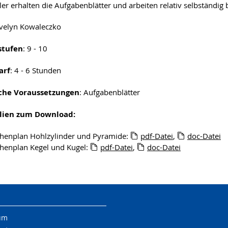
ler erhalten die Aufgabenblätter und arbeiten relativ selbständ
Evelyn Kowaleczko
stufen
: 9 - 10
arf
: 4 - 6 Stunden
che Voraussetzungen
: Aufgabenblätter
lien zum Download:
henplan Hohlzylinder und Pyramide:
pdf-Datei
,
doc-Datei
enplan Kegel und Kugel:
pdf-Datei
,
doc-Datei
um