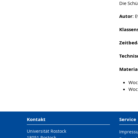
Die Schü
Autor
: 
Klassen
Zeitbed
Technis
Materia
Woc
Woch
Kontakt
Service
Universität Rostock
Impress
18051 Rostock