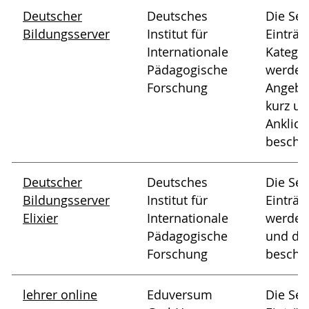
Deutscher
Deutsches
Die Sei
Bildungsserver
Institut für
Einträg
Internationale
Katego
Pädagogische
werden
Forschung
Angebo
kurz u
Anklick
beschr
Deutscher
Deutsches
Die Sei
Bildungsserver
Institut für
Einträg
Elixier
Internationale
werden 
Pädagogische
und da
Forschung
beschr
lehrer online
Eduversum
Die Sei