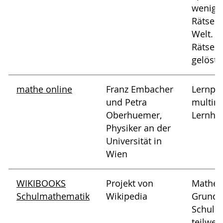
wenig 
Rätsela
Welt. D
Rätsel 
gelöst 
mathe online
Franz Embacher
Lernpfa
und Petra
multim
Oberhuemer,
Lernhil
Physiker an der
Universität in
Wien
WIKIBOOKS
Projekt von
Mathem
Schulmathematik
Wikipedia
Grundl
Schulm
teilwei