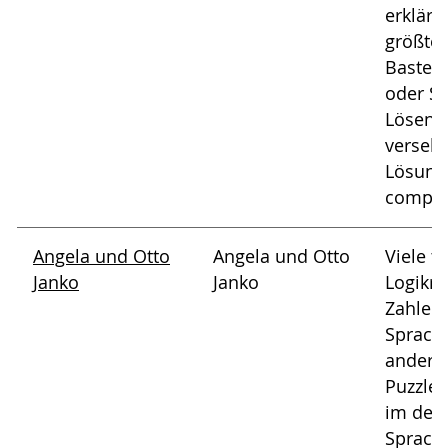
erklärt,
größten
Bastela
oder St
Lösen d
verseh
Lösunge
comput
Angela und Otto
Angela und Otto
Viele t
Janko
Janko
Logikrä
Zahlenr
Sprachr
andere 
Puzzles
im deu
Sprach