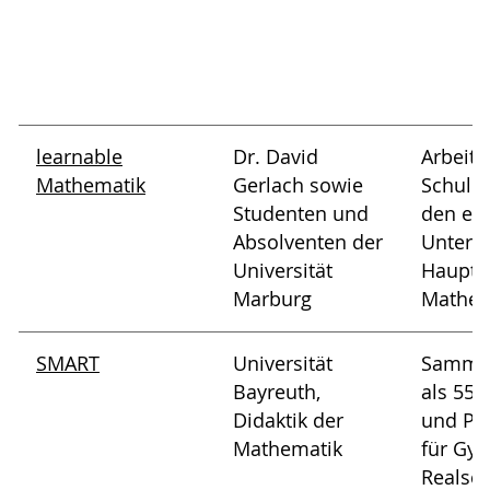
learnable
Dr. David
Arbeits
Mathematik
Gerlach sowie
Schule
Studenten und
den ei
Absolventen der
Unterri
Universität
Hauptg
Marburg
Mathem
SMART
Universität
Sammlu
Bayreuth,
als 550
Didaktik der
und Ph
Mathematik
für Gy
Realsch