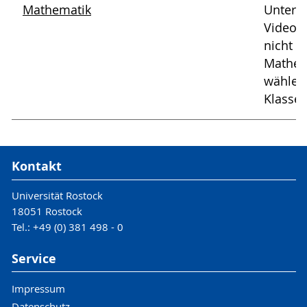
Mathematik
Unterri
Videos;
nicht n
Mathem
wählen
Klassen
Kontakt
Universität Rostock
18051 Rostock
Tel.: +49 (0) 381 498 - 0
Service
Impressum
Datenschutz