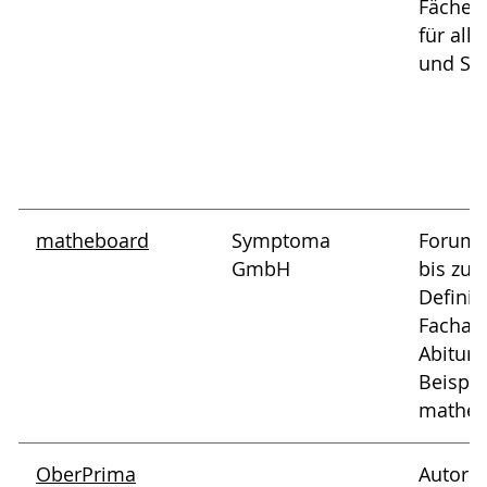
Fächer)
für all
und Sch
matheboard
Symptoma
Forum 
GmbH
bis zur
Definit
Facharb
Abitura
Beispi
mathem
OberPrima
Autoren