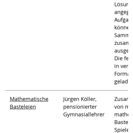
Lösung
angege
Aufgabe
können
Samme
zusamm
ausged
Die fer
in vers
Format
gelade
Mathematische
Jürgen Köller,
Zusamm
Basteleien
pensionierter
von me
Gymnasiallehrer
mathem
Bastele
Spielen