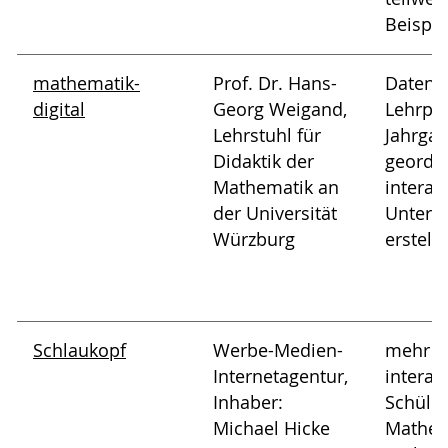
Beispie
mathematik-
Prof. Dr. Hans-
Datenb
digital
Georg Weigand,
Lehrpl
Lehrstuhl für
Jahrga
Didaktik der
geordne
Mathematik an
interak
der Universität
Unterri
Würzburg
erstell
Schlaukopf
Werbe-Medien-
mehr al
Internetagentur,
interak
Inhaber:
Schüler
Michael Hicke
Mathem